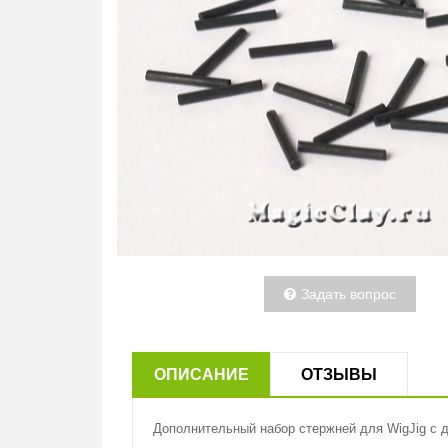
Задать вопрос
ОПИСАНИЕ
ОТЗЫВЫ
Дополнительный набор стержней для WigJig с диа
Производитель:
Комментариев (
0
)
Добавить новый