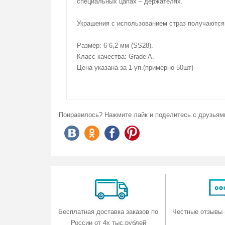
специальных цапах – держателях.
Китай
На данный момент комментариев нет.
Количество на складе:
34
Украшения с использованием страз получаются 
Размер: 6-6,2 мм (SS28).
Класс качества: Grade A.
Цена указана за 1 уп.(примерно 50шт)
Понравилось? Нажмите лайк и поделитесь с друзьям
Бесплатная доставка заказов по
Честные отзывы 
России от 4х тыс.рублей