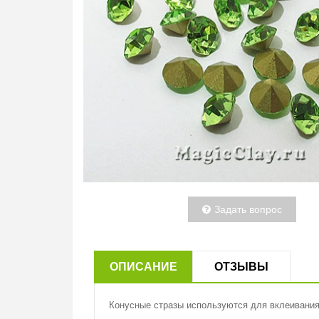
Задать вопрос
ОПИСАНИЕ
ОТЗЫВЫ
Конусные стразы используются для вклеивания 
Производитель:
Комментариев (
0
)
Добавить новый