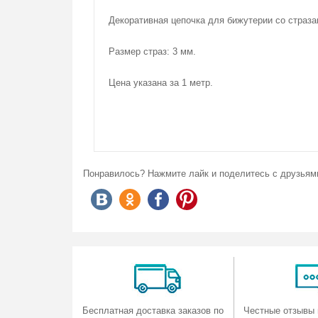
Декоративная цепочка для бижутерии со страза
Производитель:
Комментариев (
0
)
Добавить новый
Китай
На данный момент комментариев нет.
Размер страз: 3 мм.
Количество на складе:
6
Цена указана за 1 метр.
Понравилось? Нажмите лайк и поделитесь с друзьям
Бесплатная доставка заказов по
Честные отзывы 